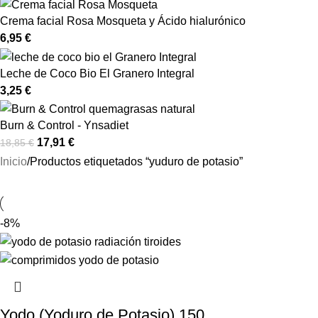
Crema facial Rosa Mosqueta y Ácido hialurónico
6,95
€
Leche de Coco Bio El Granero Integral
3,25
€
Burn & Control - Ynsadiet
17,91
€
18,85
€
Inicio
Productos etiquetados “yuduro de potasio”
-8%
Yodo (Yoduro de Potasio) 150