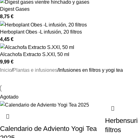
Digest Gases
8,75
€
Herboplant Obes -L infusión, 20 filtros
4,45
€
Alcachofa Extracto S.XXI, 50 ml
9,99
€
Inicio
Plantas e infusiones
Infusiones en filtros y yogi tea
Agotado
Herbensuri
Calendario de Adviento Yogi Tea
filtros
2025