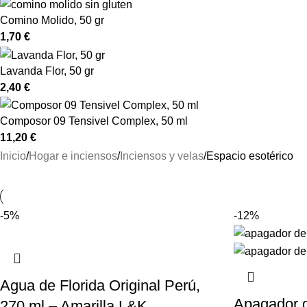
Comino Molido, 50 gr
1,70
€
Lavanda Flor, 50 gr
2,40
€
Composor 09 Tensivel Complex, 50 ml
11,20
€
Inicio
Hogar e inciensos
Inciensos y velas
Espacio esotérico
-5%
-12%
Agua de Florida Original Perú,
Apagador d
270 ml – Amarilla L&K