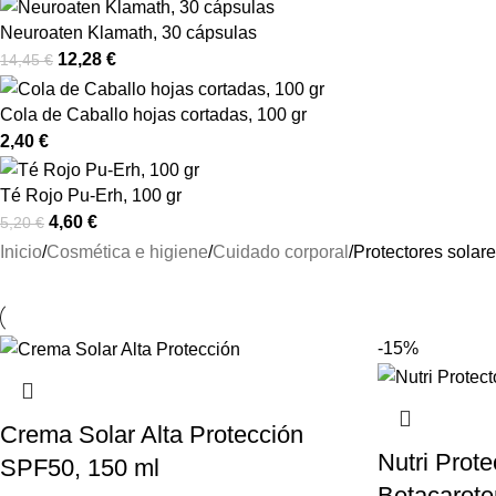
Neuroaten Klamath, 30 cápsulas
12,28
€
14,45
€
Cola de Caballo hojas cortadas, 100 gr
2,40
€
Té Rojo Pu-Erh, 100 gr
4,60
€
5,20
€
Inicio
Cosmética e higiene
Cuidado corporal
Protectores solare
-15%
Crema Solar Alta Protección
Nutri Prote
SPF50, 150 ml
Betacarote