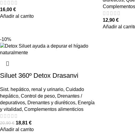
Complementos 
16,00
€
Añadir al carrito
12,90
€
Añadir al carrit
-10%
Siluet 360º Detox Drasanvi
Sist. hepático, renal y urinario
,
Cuidado
hepático
,
Control de peso
,
Drenantes /
depurativos
,
Drenantes y diuréticos
,
Energía
y vitalidad
,
Complementos alimenticios
18,81
€
20,90
€
Añadir al carrito