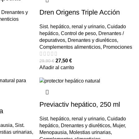
Dren Origens Triple Acción
Drenantes y
enticios
Sist. hepático, renal y urinario
,
Cuidado
hepático
,
Control de peso
,
Drenantes /
depurativos
,
Drenantes y diuréticos
,
Complementos alimenticios
,
Promociones
27,50
€
29,90
€
Añadir al carrito
Previactiv hepático, 250 ml
a
Sist. hepático, renal y urinario
,
Cuidado
ausia
,
Sist.
hepático
,
Drenantes y diuréticos
,
Mujer
,
stias urinarias
,
Menopausia
,
Molestias urinarias
,