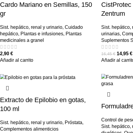
Cardo Mariano en Semillas, 150
CistProtec
gr
Zentrum
Sist. hepático, renal y urinario
,
Cuidado
Sist. hepático, 
hepático
,
Plantas e infusiones
,
Plantas
urinarias
,
Comp
medicinales a granel
Suplementos S
2,90
€
14,95
€
16,45
€
Añadir al carrito
Añadir al carrit
Extracto de Epilobio en gotas,
Formuladre
100 ml
Control de pes
Sist. hepático, renal y urinario
,
Próstata
,
Sist. hepático, 
Complementos alimenticios
diuréticos
,
Que