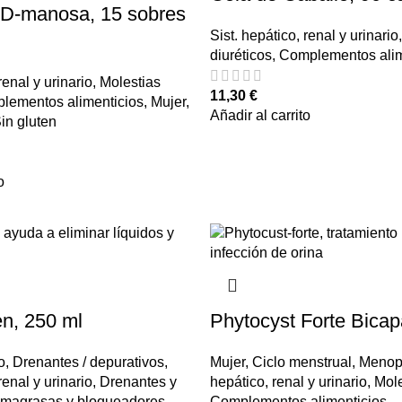
 D-manosa, 15 sobres
Sist. hepático, renal y urinario
,
diuréticos
,
Complementos alim
renal y urinario
,
Molestias
11,30
€
lementos alimenticios
,
Mujer
,
Añadir al carrito
in gluten
o
n, 250 ml
Phytocyst Forte Bicap
o
,
Drenantes / depurativos
,
Mujer
,
Ciclo menstrual
,
Menop
renal y urinario
,
Drenantes y
hepático, renal y urinario
,
Mole
magrasas y bloqueadores
,
Complementos alimenticios