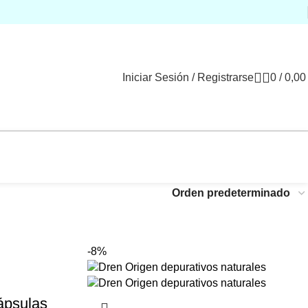
Iniciar Sesión / Registrarse
0
/
0,0
-8%
ápsulas