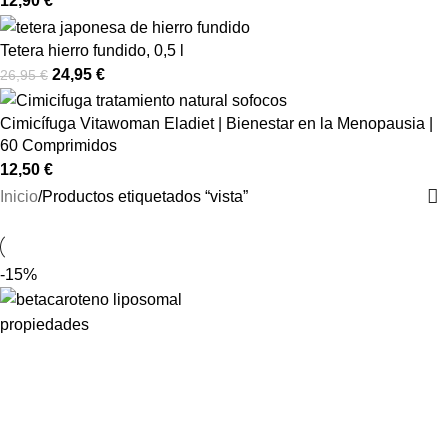
12,90
€
Tetera hierro fundido, 0,5 l
24,95
€
26,95
€
Cimicífuga Vitawoman Eladiet | Bienestar en la Menopausia |
60 Comprimidos
12,50
€
Inicio
Productos etiquetados “vista”
-15%