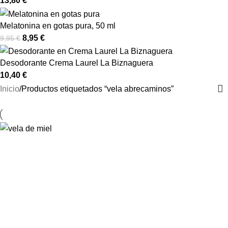
13,80
€
Melatonina en gotas pura, 50 ml
8,95
€
9,95
€
Desodorante Crema Laurel La Biznaguera
10,40
€
Inicio
Productos etiquetados “vela abrecaminos”