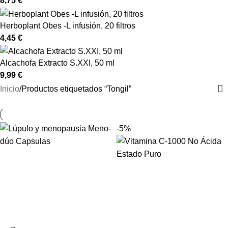
8,75
€
Herboplant Obes -L infusión, 20 filtros
4,45
€
Alcachofa Extracto S.XXI, 50 ml
9,99
€
Inicio
Productos etiquetados “Tongil”
-5%