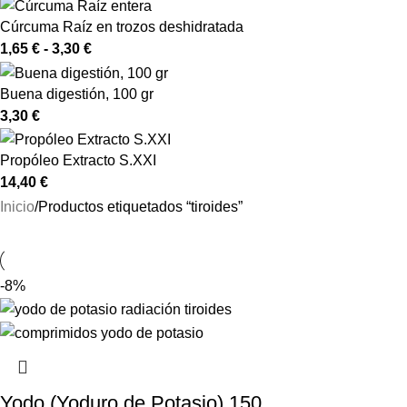
Cúrcuma Raíz en trozos deshidratada
1,65
€
-
3,30
€
Buena digestión, 100 gr
3,30
€
Propóleo Extracto S.XXI
14,40
€
Inicio
Productos etiquetados “tiroides”
-8%
Yodo (Yoduro de Potasio) 150