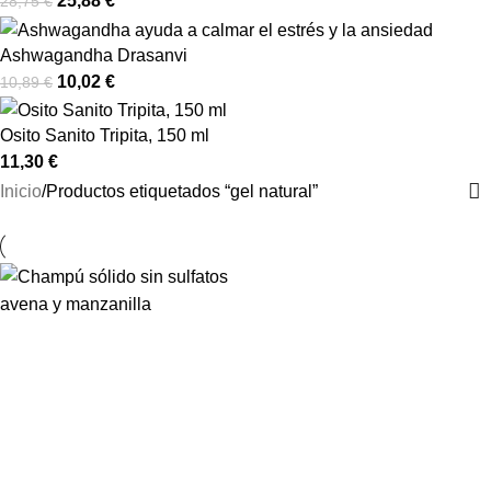
25,88
€
28,75
€
Ashwagandha Drasanvi
10,02
€
10,89
€
Osito Sanito Tripita, 150 ml
11,30
€
Inicio
Productos etiquetados “gel natural”