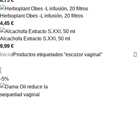
8,75
€
Herboplant Obes -L infusión, 20 filtros
4,45
€
Alcachofa Extracto S.XXI, 50 ml
9,99
€
Inicio
Productos etiquetados “escozor vaginal”
-5%