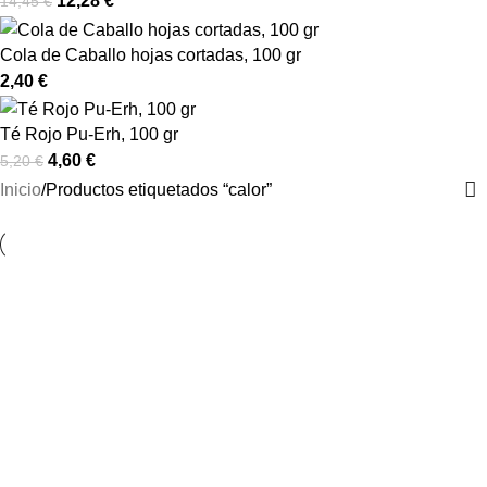
12,28
€
14,45
€
Cola de Caballo hojas cortadas, 100 gr
2,40
€
Té Rojo Pu-Erh, 100 gr
4,60
€
5,20
€
Inicio
Productos etiquetados “calor”