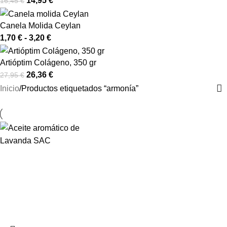
14,95
€
16,45
€
Canela Molida Ceylan
1,70
€
-
3,20
€
Artióptim Colágeno, 350 gr
26,36
€
27,95
€
Inicio
Productos etiquetados “armonía”