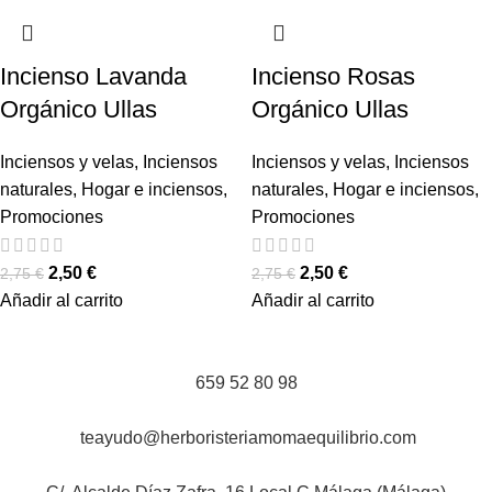
Incienso Lavanda
Incienso Rosas
Orgánico Ullas
Orgánico Ullas
Inciensos y velas
,
Inciensos
Inciensos y velas
,
Inciensos
naturales
,
Hogar e inciensos
,
naturales
,
Hogar e inciensos
,
Promociones
Promociones
2,50
€
2,50
€
2,75
€
2,75
€
Añadir al carrito
Añadir al carrito
659 52 80 98
teayudo@herboristeriamomaequilibrio.com