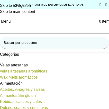
ENVÍO GRATIS A PARTIR DE 49€ | ENVÍOS EN 48/72 HORAS
Skip to navigation
Skip to main content
Menu
0
ite
Categorías
Velas artesanas
velas artesanas aromáticas
Wax Melts aromáticos
Alimentación
Aceites, vinagres y salsas
Alimentos Sin gluten
Bebidas, cacaos y cafés
Dulces, snacks y conservas