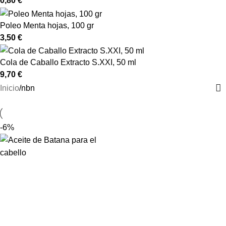
0,80
€
Poleo Menta hojas, 100 gr
3,50
€
Cola de Caballo Extracto S.XXI, 50 ml
9,70
€
Inicio
nbn
-6%