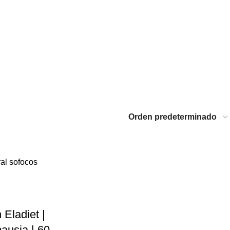
Eladiet |
ausia | 60