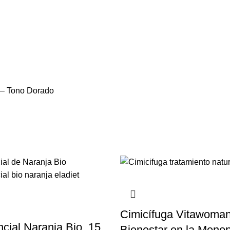
e – Tono Dorado
Cimicífuga Vitawoman 
ncial Naranja Bio, 15
Bienestar en la Menop