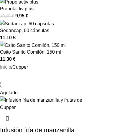
Propolactiv plus
9,95
€
10,65
€
Sedancap, 60 cápsulas
11,10
€
Osito Sanito Comilón, 150 ml
11,30
€
Inicio
Cupper
Agotado
Infusión fría de manzanilla,