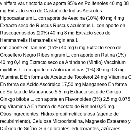
viniffera var. tinctoria que aporta 95% en Polifenoles 40 mg 38
mg Extracto seco de Castaño de Indias Aesculus
hippocastanum L. con aporte de Aescina (10%) 40 mg 4 mg
Extracto seco de Ruscus Ruscus aculeatus L. con aporte en
Ruscogenosidos (20%) 40 mg 8 mg Extracto seco de
Hammamelis Hamamelis virginiana L.
con aporte en Taninos (15%) 40 mg 6 mg Extracto seco de
Grosellero Negro Ribes nigrum L. con aporte en Rutina (1%)
40 mg 0,4 mg
Extracto seco de Arándano (Mirtilo) Vaccinium
myrtillus L. con aporte en Antocianidinas (1%) 30 mg 0,3 mg
Vitamina E En forma de Acetato de Tocoferol 24 mg Vitamina C
En forma de Ácido Ascórbico 17,50 mg
Manganeso En forma
de Sulfato de Manganeso 5,5 mg Extracto seco de Ginkgo
Ginkgo biloba L. con aporte en Flavonoides (3%) 2,5 mg 0,075
mg Vitamina A En forma de Acetato de Retinol 0,25 mg.
Otros ingredientes: Hidroxipropilmetilcelulosa (agente de
recubrimiento), Celulosa Microcristalina, Magnesio Estearato y
Dióxido de Silício. Sin colorantes, edulcorantes, azúcares