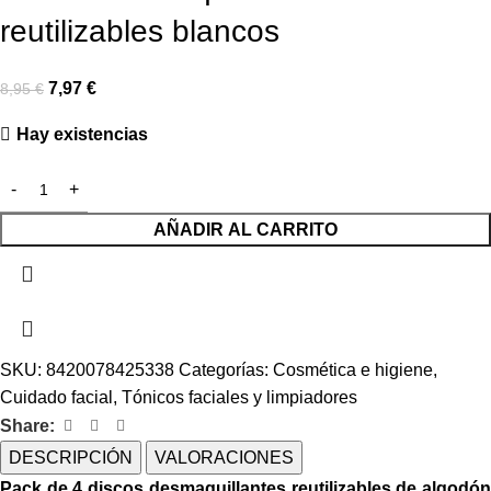
reutilizables blancos
7,97
€
8,95
€
Hay existencias
AÑADIR AL CARRITO
SKU:
8420078425338
Categorías:
Cosmética e higiene
,
Cuidado facial
,
Tónicos faciales y limpiadores
Share:
DESCRIPCIÓN
VALORACIONES
Pack de 4 discos desmaquillantes reutilizables de algodón