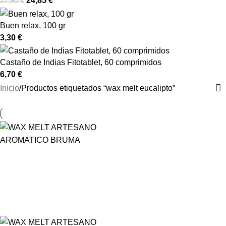
24,85
€
27,90
€
Buen relax, 100 gr
3,30
€
Castaño de Indias Fitotablet, 60 comprimidos
6,70
€
Inicio
Productos etiquetados “wax melt eucalipto”