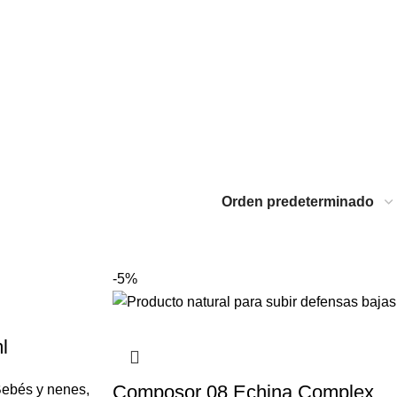
-5%
l
Composor 08 Echina Complex
ebés y nenes
,