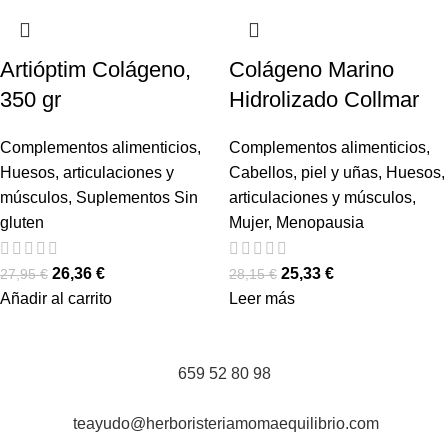
Artióptim Colágeno,
Colágeno Marino
350 gr
Hidrolizado Collmar
Complementos alimenticios
,
Complementos alimenticios
,
Huesos, articulaciones y
Cabellos, piel y uñas
,
Huesos,
músculos
,
Suplementos Sin
articulaciones y músculos
,
gluten
Mujer
,
Menopausia
26,36
€
25,33
€
27,95
€
28,15
€
Añadir al carrito
Leer más
659 52 80 98
teayudo@herboristeriamomaequilibrio.com