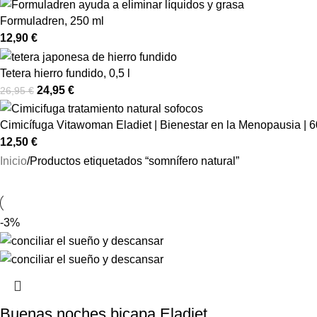
Formuladren, 250 ml
12,90
€
Tetera hierro fundido, 0,5 l
24,95
€
26,95
€
Cimicífuga Vitawoman Eladiet | Bienestar en la Menopausia |
12,50
€
Inicio
Productos etiquetados “somnífero natural”
-3%
Buenas noches bicapa Eladiet