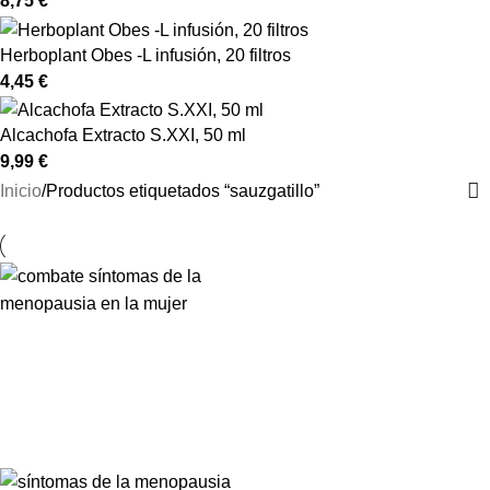
8,75
€
Herboplant Obes -L infusión, 20 filtros
4,45
€
Alcachofa Extracto S.XXI, 50 ml
9,99
€
Inicio
Productos etiquetados “sauzgatillo”