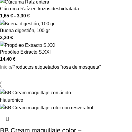
Cúrcuma Raíz en trozos deshidratada
1,65
€
-
3,30
€
Buena digestión, 100 gr
3,30
€
Propóleo Extracto S.XXI
14,40
€
Inicio
Productos etiquetados “rosa de mosqueta”
BB Cream maquillaje color –