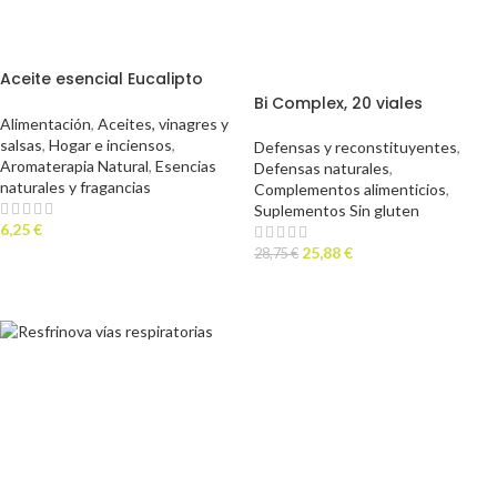
Aceite esencial Eucalipto
puro, 15 ml
Bi Complex, 20 viales
Alimentación
,
Aceites, vinagres y
salsas
,
Hogar e inciensos
,
Defensas y reconstituyentes
,
Aromaterapia Natural
,
Esencias
Defensas naturales
,
naturales y fragancias
Complementos alimenticios
,
Suplementos Sin gluten
6,25
€
25,88
€
28,75
€
AÑADIR AL CARRITO
AÑADIR AL CARRITO