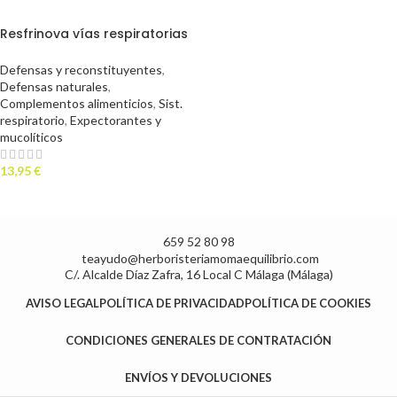
Resfrinova vías respiratorias
12 stick
Defensas y reconstituyentes
,
Defensas naturales
,
Complementos alimenticios
,
Sist.
respiratorio
,
Expectorantes y
mucolíticos
13,95
€
AÑADIR AL CARRITO
659 52 80 98
teayudo@herboristeriamomaequilibrio.com
C/. Alcalde Díaz Zafra, 16 Local C Málaga (Málaga)
AVISO LEGAL
POLÍTICA DE PRIVACIDAD
POLÍTICA DE COOKIES
CONDICIONES GENERALES DE CONTRATACIÓN
ENVÍOS Y DEVOLUCIONES