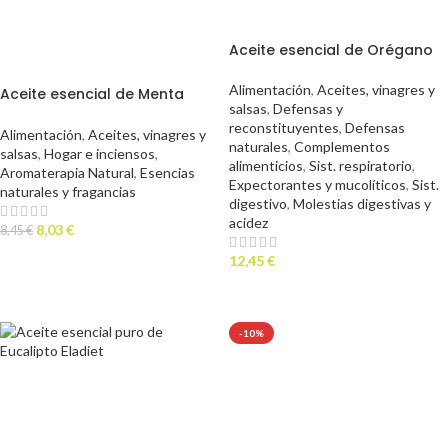
Aceite esencial de Orégano
Alimentación
,
Aceites, vinagres y
Aceite esencial de Menta
salsas
,
Defensas y
Piperita puro, 15 ml
reconstituyentes
,
Defensas
Alimentación
,
Aceites, vinagres y
naturales
,
Complementos
salsas
,
Hogar e inciensos
,
alimenticios
,
Sist. respiratorio
,
Aromaterapia Natural
,
Esencias
Expectorantes y mucolíticos
,
Sist.
naturales y fragancias
digestivo
,
Molestias digestivas y
acidez
8,03
€
8,45
€
LEER MÁS
12,45
€
AÑADIR AL CARRITO
-10%