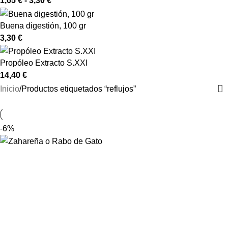
1,65
€
-
3,30
€
Buena digestión, 100 gr
3,30
€
Propóleo Extracto S.XXI
14,40
€
Inicio
Productos etiquetados “reflujos”
-6%