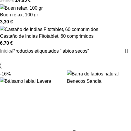
24,85
€
27,90
€
Buen relax, 100 gr
3,30
€
Castaño de Indias Fitotablet, 60 comprimidos
6,70
€
Inicio
Productos etiquetados “labios secos”
-16%