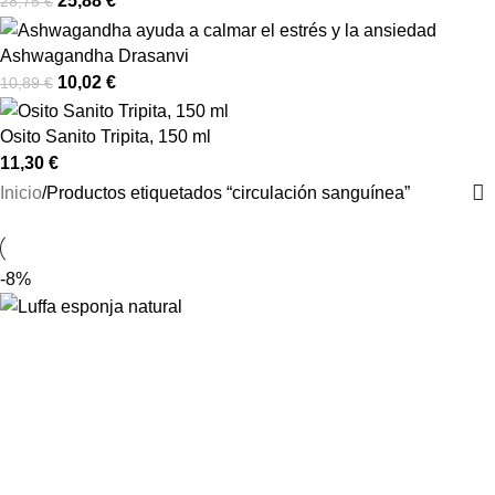
25,88
€
28,75
€
Ashwagandha Drasanvi
10,02
€
10,89
€
Osito Sanito Tripita, 150 ml
11,30
€
Inicio
Productos etiquetados “circulación sanguínea”
-8%