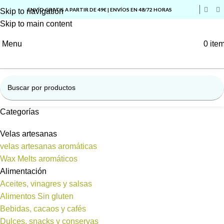
ENVÍO GRATIS A PARTIR DE 49€ | ENVÍOS EN 48/72 HORAS
Skip to navigation
Skip to main content
Menu
0
ite
Categorías
Velas artesanas
velas artesanas aromáticas
Wax Melts aromáticos
Alimentación
Aceites, vinagres y salsas
Alimentos Sin gluten
Bebidas, cacaos y cafés
Dulces, snacks y conservas