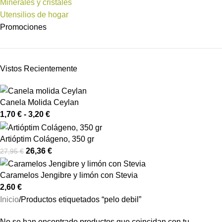
Minerales y cristales
Utensilios de hogar
Promociones
Vistos Recientemente
Canela Molida Ceylan
1,70
€
-
3,20
€
Artióptim Colágeno, 350 gr
26,36
€
27,95
€
Caramelos Jengibre y limón con Stevia
2,60
€
Inicio
Productos etiquetados “pelo debil”
No se han encontrado productos que coincidan con tu